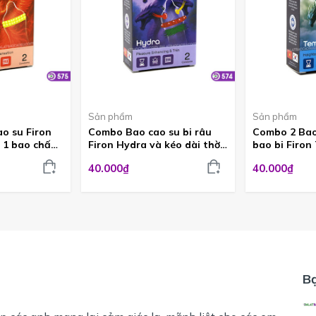
Sản phẩm
Sản phẩm
o su Firon
Combo Bao cao su bi râu
Combo 2 Bao
à 1 bao chấm
Firon Hydra và kéo dài thời
bao bi Firon
 quan hệ
gian tại Đà Lạt BCS574
bao kéo dài 
40.000₫
40.000₫
BCS573
B