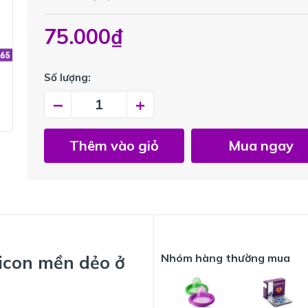
75.000₫
Số lượng:
–
+
Thêm vào giỏ
Mua ngay
Nhóm hàng thường mua
licon mền dẻo ở