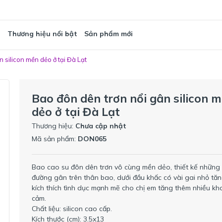
T
Thương hiệu nổi bật
Sản phẩm mới
 silicon mền dẻo ở tại Đà Lạt
Bao đôn dên trơn nổi gân silicon 
dẻo ở tại Đà Lạt
Thương hiệu:
Chưa cập nhật
Mã sản phẩm:
DON065
Bao cao su đôn dên trơn vô cùng mền dẻo, thiết kế những
đường gân trên thân bao, dưới đầu khấc có vài gai nhỏ tă
kích thích tình dục mạnh mẽ cho chị em tăng thêm nhiều kh
cảm.
Chất liệu: silicon cao cấp.
Kích thước (cm): 3.5x13