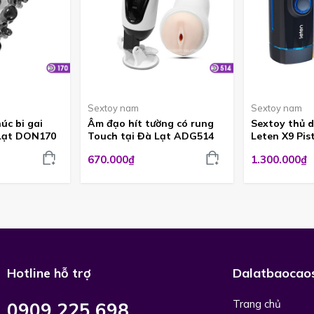
Sextoy nam
Sextoy nam
úc bi gai
Âm đạo hít tường có rung
Sextoy thủ 
 Lạt DON170
Touch tại Đà Lạt ADG514
Leten X9 Pi
670.000₫
1.300.000₫
Hotline hỗ trợ
Dalatbaocao
Trang chủ
0909 225 698