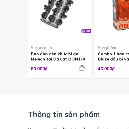
Sextoy nam
Sản phẩm
Bao đôn dên khúc bi gai
Combo 1 bao ca
Meleon tại Đà Lạt DON170
Blaze đầu bi v
tăng thời gian
80.000₫
40.000₫
BCS575
Thông tin sản phẩm