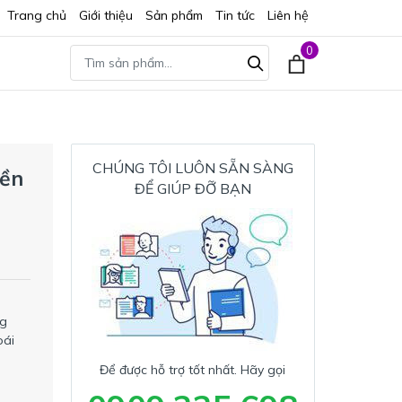
Trang chủ
Giới thiệu
Sản phẩm
Tin tức
Liên hệ
0
CHÚNG TÔI LUÔN SẴN SÀNG
mền
ĐỂ GIÚP ĐỠ BẠN
ng
oái
Để được hỗ trợ tốt nhất. Hãy gọi