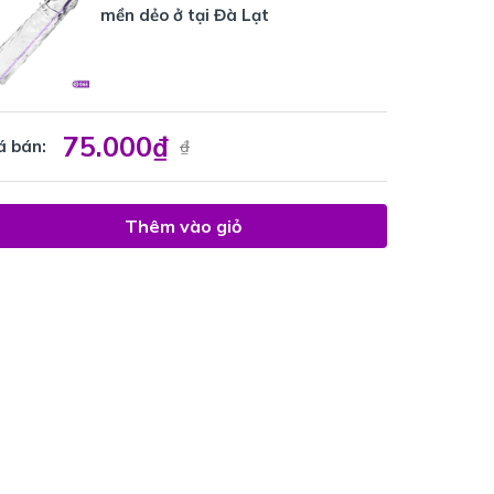
mền dẻo ở tại Đà Lạt
75.000₫
á bán:
₫
Thêm vào giỏ