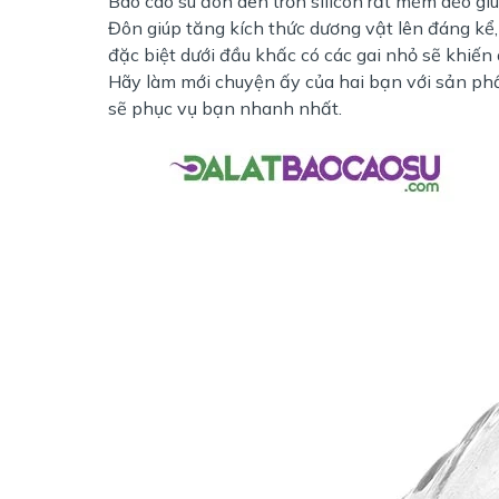
Bao cao su đôn dên trơn silicon rất mềm dẻo giú
Đôn giúp tăng kích thức dương vật lên đáng kể,
đặc biệt dưới đầu khấc có các gai nhỏ sẽ khiến 
Hãy làm mới chuyện ấy của hai bạn với sản ph
sẽ phục vụ bạn nhanh nhất.