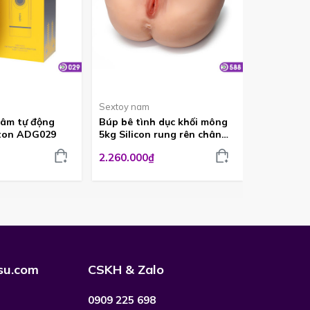
Sextoy nam
Sextoy na
dâm tự động
Búp bê tình dục khối mông
Búp bê Kh
ston ADG029
5kg Silicon rung rên chân
3,5kg có r
thật tại Đà Lạt ADG588
ADG587
2.260.000₫
1.395.000
su.com
CSKH & Zalo
0909 225 698