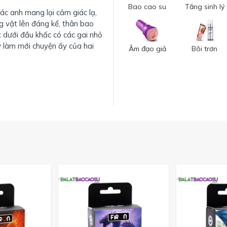
Bao cao su
Tăng sinh lý
ác anh mang lại cảm giác lạ,
g vật lên đáng kể, thân bao
t dưới đầu khấc có các gai nhỏ
y làm mới chuyện ấy của hai
Âm đạo giả
Bôi trơn