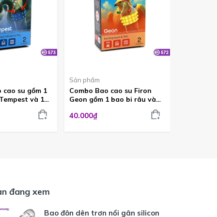
Sản phẩm
Sản phẩm
 cao su gồm 1
Combo Bao cao su Firon
Combo 1 b
 Tempest và 1
Geon gồm 1 bao bi râu và
Virex bi r
thời gian
một bao kéo dài thời gian
dài thời 
40.000₫
40.000₫
BCS572
ạn đang xem
Bao đôn dên trơn nổi gân silicon