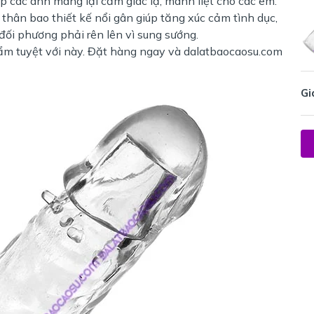
p các anh mang lại cảm giác lạ, mãnh liệt cho các em.
 thân bao thiết kế nổi gân giúp tăng xúc cảm tình dục,
đối phương phải rên lên vì sung sướng.
ẩm tuyệt với này. Đặt hàng ngay và dalatbaocaosu.com
Gi