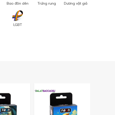
Bao đôn dên
Trứng rung
Dương vật giả
LGBT