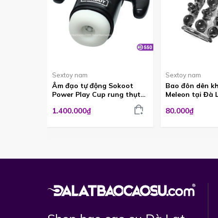
Sextoy nam
Sextoy nam
Âm đạo tự động Sokoot
Bao đôn dên kh
Power Play Cup rung thụt
Meleon tại Đà
hút cực sướng ADG550
1.400.000₫
80.000₫