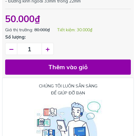
- Đường kính ngoài 33mm trong 22mm
50.000₫
Giá thị trường:
80.000₫
Tiết kiệm:
30.000₫
Số lượng:
–
+
Thêm vào giỏ
CHÚNG TÔI LUÔN SẴN SÀNG
ĐỂ GIÚP ĐỠ BẠN