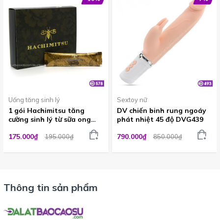
Uống tăng sinh lý
Sextoy nữ
1 gói Hachimitsu tăng
DV chiến binh rung ngoáy
cường sinh lý từ sữa ong
phát nhiệt 45 độ DVG439
chúa và nhân sâm 20g
175.000₫
790.000₫
195.000₫
850.000₫
FOO578
Thông tin sản phẩm