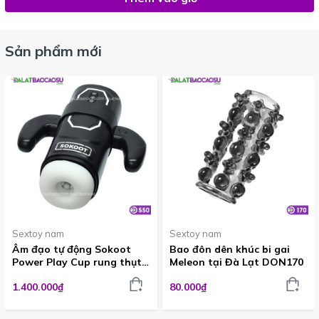
Sản phẩm mới
Sextoy nam
Sextoy nam
Âm đạo tự động Sokoot
Bao đôn dên khúc bi gai
Power Play Cup rung thụt
Meleon tại Đà Lạt DON170
hút cực sướng ADG550
1.400.000₫
80.000₫