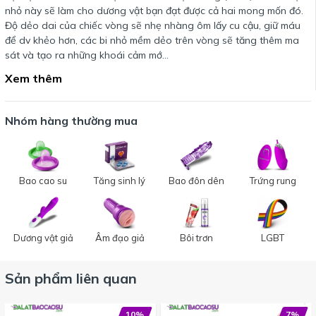
nhỏ này sẽ làm cho dương vật bạn đạt được cả hai mong mốn đó.
Độ dẻo dai của chiếc vòng sẽ nhẹ nhàng ôm lấy cu cậu, giữ máu
để dv khẻo hơn, các bi nhỏ mềm dẻo trên vòng sẽ tăng thêm ma
sát và tạo ra những khoái cảm mớ…
Xem thêm
Nhóm hàng thường mua
Bao cao su
Tăng sinh lý
Bao đôn dên
Trứng rung
Dương vật giả
Âm đạo giả
Bôi trơn
LGBT
Sản phẩm liên quan
10%
7%