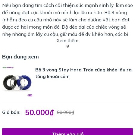
Nếu bạn đang tìm cách cải thiện sức mạnh sinh lý, làm sao
để nàng đạt cực khoái mà mình lại lâu ra hơn. Bộ 3 vòng
(nhẫn) đeo cu cậu nhỏ này sẽ làm cho dương vật bạn đạt
được cả hai mong mốn đó. Độ dẻo dai của chiếc vòng sẽ
nhẹ nhàng ôm lấy cu cậu, giữ máu để dv khẻo hơn, các bi
Xem thêm
nhỏ mềm dẻo trên vòng sẽ tăng thêm ma sát và tạo ra
những khoái cảm mới lạ trong âm đạo, khiến các nàng
phải rên lên vì sung sướng.
Bạn đang xem
Bộ 3 vòng Stay Hard Trơn cứng khỏe lâu ra
Với Bộ 3 vòng nhẫn đeo cu cậu Stay Hard Cock Ring mềm
tăng khoái cảm
dẻo này, bạn gái sẽ ngạt nhiên và vô cùng hài lòng về bạn,
nàng sẽ đê mê bạn hơn. Mua ngay nào,
dalatbaocaosu.com sẽ giao hàng tận tay, nhanh chóng
50.000₫
Giá bán:
80.000₫
Thêm vào giỏ