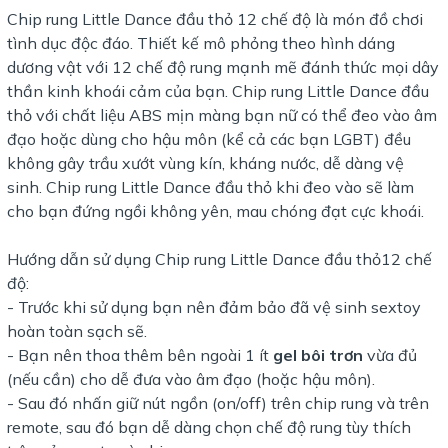
Chip rung Little Dance đầu thỏ 12 chế độ là món đồ chơi
tình dục độc đáo. Thiết kế mô phỏng theo hình dáng
dương vật với 12 chế độ rung mạnh mẽ đánh thức mọi dây
thần kinh khoái cảm của bạn. Chip rung Little Dance đầu
thỏ với chất liệu ABS mịn màng bạn nữ có thể đeo vào âm
đạo hoặc dùng cho hậu môn (kể cả các bạn LGBT) đều
không gây trầu xướt vùng kín, kháng nước, dễ dàng vệ
sinh. Chip rung Little Dance đầu thỏ khi đeo vào sẽ làm
cho bạn đứng ngồi không yên, mau chóng đạt cực khoái.
Hướng dẫn sử dụng Chip rung Little Dance đầu thỏ12 chế
độ:
- Trước khi sử dụng bạn nên đảm bảo đã vệ sinh sextoy
hoàn toàn sạch sẽ.
- Bạn nên thoa thêm bên ngoài 1 ít
gel bôi trơn
vừa đủ
(nếu cần) cho dễ đưa vào âm đạo (hoặc hậu môn).
- Sau đó nhấn giữ nút ngồn (on/off) trên chip rung và trên
remote, sau đó bạn dễ dàng chọn chế độ rung tùy thích