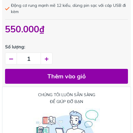
Động cơ rung mạnh mẽ 12 kiểu, dùng pin sạc với cáp USB đi
kèm
550.000₫
Số lượng:
–
+
Thêm vào giỏ
CHÚNG TÔI LUÔN SẴN SÀNG
ĐỂ GIÚP ĐỠ BẠN