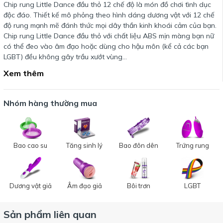
Chip rung Little Dance đầu thỏ 12 chế độ là món đồ chơi tình dục
độc đáo. Thiết kế mô phỏng theo hình dáng dương vật với 12 chế
độ rung mạnh mẽ đánh thức mọi dây thần kinh khoái cảm của bạn.
Chip rung Little Dance đầu thỏ với chất liệu ABS mịn màng bạn nữ
có thể đeo vào âm đạo hoặc dùng cho hậu môn (kể cả các bạn
LGBT) đều không gây trầu xướt vùng…
Xem thêm
Nhóm hàng thường mua
Bao cao su
Tăng sinh lý
Bao đôn dên
Trứng rung
Dương vật giả
Âm đạo giả
Bôi trơn
LGBT
Sản phẩm liên quan