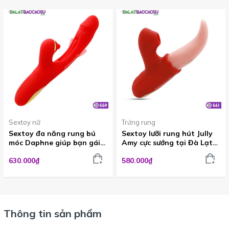
Sextoy nữ
Trứng rung
Sextoy đa năng rung bú
Sextoy lưỡi rung hút Jully
móc Daphne giúp bạn gái
Amy cực sướng tại Đà Lạt
dễ dàng đạt cực khoái
TOY561
630.000₫
580.000₫
DVG559
Thông tin sản phẩm