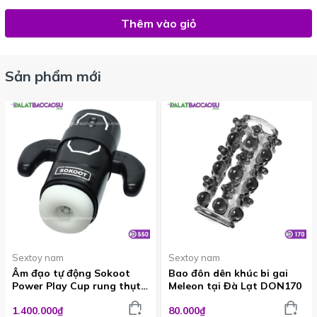
Thêm vào giỏ
Sản phẩm mới
Sextoy nam
Sextoy nam
Âm đạo tự động Sokoot
Bao đôn dên khúc bi gai
Power Play Cup rung thụt
Meleon tại Đà Lạt DON170
hút cực sướng ADG550
1.400.000₫
80.000₫