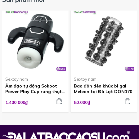
Sextoy nam
Sextoy nam
Âm đạo tự động Sokoot
Bao đôn dên khúc bi gai
Power Play Cup rung thụt
Meleon tại Đà Lạt DON170
hút cực sướng ADG550
1.400.000₫
80.000₫