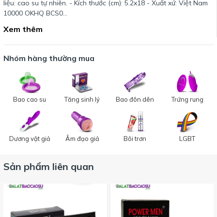
liệu: cao su tự nhiên. - Kích thước (cm): 5.2x18 - Xuất xứ: Việt Nam
10000 OKHQ BCS0…
Xem thêm
Nhóm hàng thường mua
Bao cao su
Tăng sinh lý
Bao đôn dên
Trứng rung
Dương vật giả
Âm đạo giả
Bôi trơn
LGBT
Sản phẩm liên quan