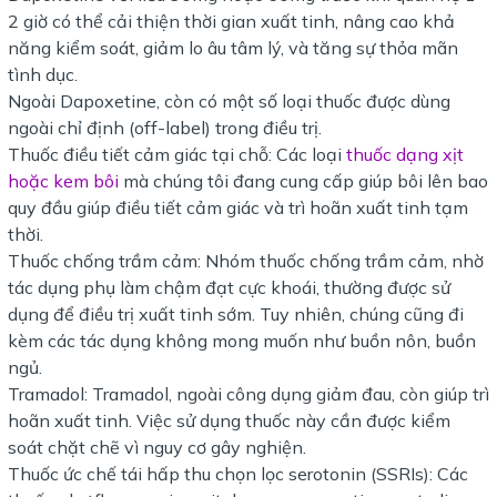
2 giờ có thể cải thiện thời gian xuất tinh, nâng cao khả
năng kiểm soát, giảm lo âu tâm lý, và tăng sự thỏa mãn
tình dục.
Ngoài Dapoxetine, còn có một số loại thuốc được dùng
ngoài chỉ định (off-label) trong điều trị.
Thuốc điều tiết cảm giác tại chỗ: Các loại
thuốc dạng xịt
hoặc kem bôi
mà chúng tôi đang cung cấp giúp bôi lên bao
quy đầu giúp điều tiết cảm giác và trì hoãn xuất tinh tạm
thời.
Thuốc chống trầm cảm: Nhóm thuốc chống trầm cảm, nhờ
tác dụng phụ làm chậm đạt cực khoái, thường được sử
dụng để điều trị xuất tinh sớm. Tuy nhiên, chúng cũng đi
kèm các tác dụng không mong muốn như buồn nôn, buồn
ngủ.
Tramadol: Tramadol, ngoài công dụng giảm đau, còn giúp trì
hoãn xuất tinh. Việc sử dụng thuốc này cần được kiểm
soát chặt chẽ vì nguy cơ gây nghiện.
Thuốc ức chế tái hấp thu chọn lọc serotonin (SSRIs): Các