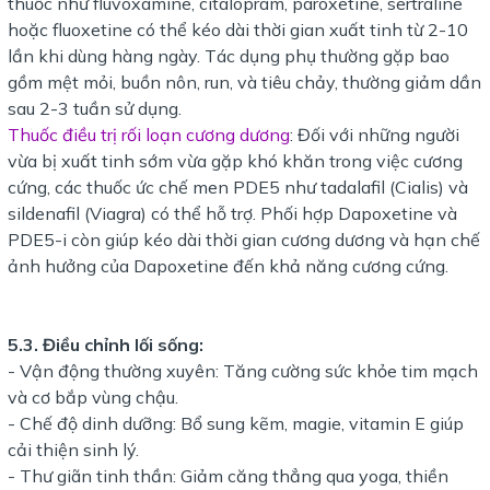
thuốc như fluvoxamine, citalopram, paroxetine, sertraline
hoặc fluoxetine có thể kéo dài thời gian xuất tinh từ 2-10
lần khi dùng hàng ngày. Tác dụng phụ thường gặp bao
gồm mệt mỏi, buồn nôn, run, và tiêu chảy, thường giảm dần
sau 2-3 tuần sử dụng.
Thuốc điều trị rối loạn cương dương
: Đối với những người
vừa bị xuất tinh sớm vừa gặp khó khăn trong việc cương
cứng, các thuốc ức chế men PDE5 như tadalafil (Cialis) và
sildenafil (Viagra) có thể hỗ trợ. Phối hợp Dapoxetine và
PDE5-i còn giúp kéo dài thời gian cương dương và hạn chế
ảnh hưởng của Dapoxetine đến khả năng cương cứng.
5.3. Điều chỉnh lối sống:
- Vận động thường xuyên: Tăng cường sức khỏe tim mạch
và cơ bắp vùng chậu.
- Chế độ dinh dưỡng: Bổ sung kẽm, magie, vitamin E giúp
cải thiện sinh lý.
- Thư giãn tinh thần: Giảm căng thẳng qua yoga, thiền