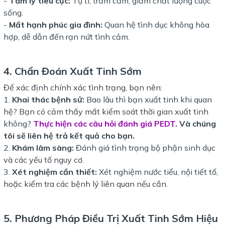
-
Tâm lý tiêu cực:
Tự ti, trầm cảm, giảm chất lượng cuộc
sống.
-
Mất hạnh phúc gia đình:
Quan hệ tình dục không hòa
hợp, dễ dẫn đến rạn nứt tình cảm.
4. Chẩn Đoán Xuất Tinh Sớm
Để xác định chính xác tình trạng, bạn nên:
1.
Khai thác bệnh sử:
Bao lâu thì bạn xuất tinh khi quan
hệ? Bạn có cảm thấy mất kiểm soát thời gian xuất tinh
không?
Thực hiện các câu hỏi đánh giá PEDT.
Và chúng
tôi sẽ liên hệ trả kết quả cho bạn.
2.
Khám lâm sàng:
Đánh giá tình trạng bộ phận sinh dục
và các yếu tố nguy cơ.
3.
Xét nghiệm cần thiết:
Xét nghiệm nước tiểu, nội tiết tố,
hoặc kiểm tra các bệnh lý liên quan nếu cần.
5. Phương Pháp Điều Trị Xuất Tinh Sớm Hiệu