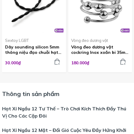
Sextoy LGBT
Vòng đeo dương vật
Dây sounding silicon 5mm
Vòng đeo dương vật
thông niệu đạo chuỗi hạt
cockring Inox xoắn bi 35mm
tại Đà Lạt TOY456
tại Đà Lạt TOY465
30.000₫
180.000₫
Thông tin sản phẩm
Hạt Xí Ngầu 12 Tư Thế – Trò Chơi Kích Thích Đầy Thú
Vị Cho Các Cặp Đôi
Hạt Xí Ngầu 12 Mặt – Đổi Gió Cuộc Yêu Đầy Hứng Khởi