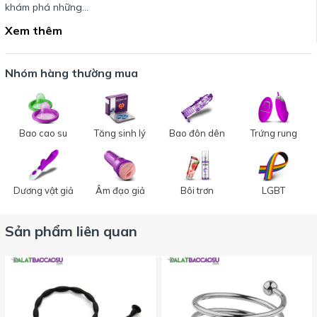
khám phá những…
Xem thêm
Nhóm hàng thường mua
Bao cao su
Tăng sinh lý
Bao đôn dên
Trứng rung
Dương vật giả
Âm đạo giả
Bôi trơn
LGBT
Sản phẩm liên quan