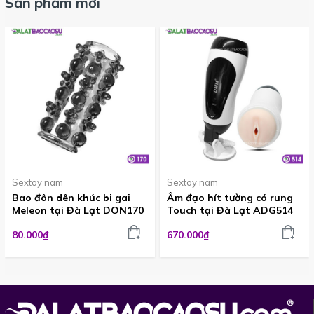
Sản phẩm mới
để nhận được sản phẩm chính hãng, giá tốt, giao hàng kín
đáo, bảo mật thông tin.
👉
Đặt hàng ngay để tăng thêm hứng thú và sự bất
ngờ cho cuộc yêu!
Sextoy nam
Sextoy nam
Bao đôn dên khúc bi gai
Âm đạo hít tường có rung
Meleon tại Đà Lạt DON170
Touch tại Đà Lạt ADG514
80.000₫
670.000₫