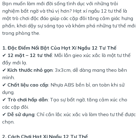
Bạn muốn làm mới đời sống tình dục với những trải
nghiệm bất ngờ và thú vị hơn? Hạt xí ngầu 12 tư thế là
một trò chơi độc đáo giúp các cặp đôi tăng cảm giác hưng
phấn, khơi dậy sự sáng tạo và khám phá những tư thế mới
trong phòng the.
1. Đặc Điểm Nổi Bật Của Hạt Xí Ngầu 12 Tư Thế
✔
12 mặt – 12 tư thế
: Mỗi lần gieo xúc xắc là một tư thế
đầy mới lạ.
✔
Kích thước nhỏ gọn
: 3x3cm, dễ dàng mang theo bên
mình.
✔
Chất liệu cao cấp
: Nhựa ABS bền bỉ, an toàn khi sử
dụng.
✔
Trò chơi hấp dẫn
: Tạo sự bất ngờ, tăng cảm xúc cho
các cặp đôi.
✔
Dễ sử dụng
: Chỉ cần lắc xúc xắc và làm theo tư thế được
chọn.
2. Cách Chơi Hạt Xí Ngầu 12 Tư Thế