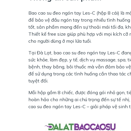
Bao cao su đeo ngón tay Les-C (hộp 8 cái) là mộ
để bảo vệ đầu ngón tay trong nhiều tình huống s
tốt, sản phẩm mang đến sự thoải mái tối đa, khô
Thiết kế free size giúp phù hợp với mọi kích cỡ
cho người dùng ở mọi lứa tuổi.
Tại Đà Lạt, bao cao su đeo ngón tay Les-C đan
sức khỏe, làm đẹp, y tế, dịch vụ massage, spa, 
bệnh, thay băng, bôi thuốc mà vẫn đảm bảo vệ
để sử dụng trong các tình huống cần thao tác 
tuyệt đối.
Mỗi hộp gồm 8 chiếc, được đóng gói nhỏ gọn, ti
hoàn hảo cho những ai chú trọng đến sự tế nhị,
cao su đeo ngón tay Les-C – giải pháp vệ sinh ti