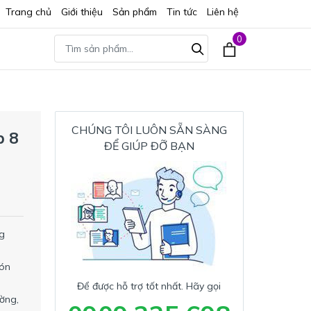
Trang chủ
Giới thiệu
Sản phẩm
Tin tức
Liên hệ
0
CHÚNG TÔI LUÔN SẴN SÀNG
p 8
ĐỂ GIÚP ĐỠ BẠN
ng
gón
Để được hỗ trợ tốt nhất. Hãy gọi
ường,