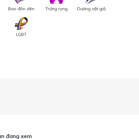
Bao đôn dên
Trứng rung
Dương vật giả
LGBT
ạn đang xem