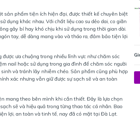
t sản phẩm tiện ích hiện đại, được thiết kế chuyên biệt
ử dụng khác nhau. Với chất liệu cao su dẻo dai, co giãn
ng gây bí hay khó chịu khi sử dụng trong thời gian dài.
 ngón tay, dễ dàng mang vào và tháo ra, đảm bảo tiện lợi
Gi
g được ưa chuộng trong nhiều lĩnh vực như chăm sóc
tiệm nail hoặc sử dụng trong gia đình để chăm sóc người
 sinh và tránh lây nhiễm chéo. Sản phẩm cũng phù hợp
chính xác nhưng vẫn giữ được sự sạch sẽ và an toàn
ện mang theo bên mình khi cần thiết. Đây là lựa chọn
 sạch sẽ và hiệu quả trong từng thao tác cá nhân. Bao
ện lợi, an toàn và tinh tế, nay đã có mặt tại Đà Lạt.