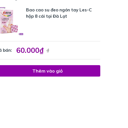
Bao cao su đeo ngón tay Les-C
hộp 8 cái tại Đà Lạt
60.000₫
á bán:
₫
Thêm vào giỏ