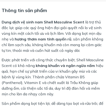
Thông tin sản phẩm
Dung dịch vệ sinh nam Shell Masculine Scent
là trợ thủ
đắc lực giúp các quý ông hiện đại giải quyết nỗi lo vệ sinh
vùng kín một cách tối ưu và lịch lãm. Với dạng bọt mịn dịu
nhẹ và
hương thơm nam tính quyến rũ
, sản phẩm không
chỉ làm sạch sâu, kháng khuẩn mà còn mang lại cảm giác
tự tin, thoải mái và cuốn hút suốt cả ngày dài.
Được phát triển với công thức chuyên biệt, Shell Masculine
Scent có khả năng
kháng khuẩn và ngăn ngừa nấm
hiệu
quả, hạn chế sự phát triển của vi khuẩn gây mùi và các
bệnh lý vùng kín. Thành phần chứa Vitamin B5
(Panthenol), Vitamin E và chiết xuất lá Trầu Không giúp
dưỡng ẩm, cải thiện sắc tố da, duy trì độ đàn hồi và mềm
mịn cho làn da nhạy cảm này.
Sản phẩm dạng bọt tiện lợi, dễ dàng tạo bọt và rửa trôi, để