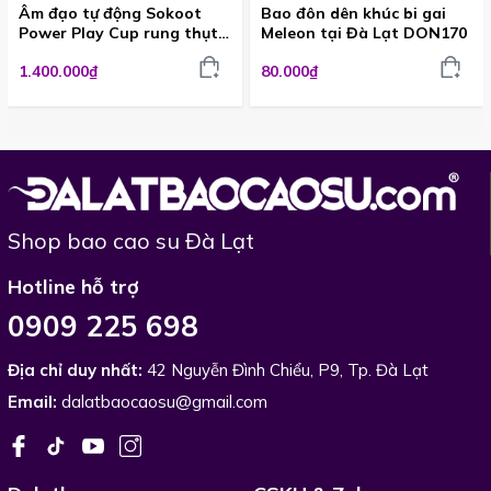
Âm đạo tự động Sokoot
Bao đôn dên khúc bi gai
Power Play Cup rung thụt
Meleon tại Đà Lạt DON170
hút cực sướng ADG550
1.400.000₫
80.000₫
Shop bao cao su Đà Lạt
Hotline hỗ trợ
0909 225 698
Địa chỉ duy nhất:
42 Nguyễn Đình Chiểu, P9, Tp. Đà Lạt
Email:
dalatbaocaosu@gmail.com