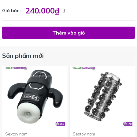
dưỡng ẩm, làm mềm và săn chắc da vùng kín.
240.000₫
Giá bán:
₫
Tiện lợi hàng ngày:
Dạng bọt dễ sử dụng, an toàn và
dịu nhẹ cho việc vệ sinh mỗi ngày.
HƯỚNG DẪN SỬ DỤNG:
Thêm vào giỏ
Làm ướt vùng kín cần vệ sinh.
Cho một lượng dung dịch vừa đủ ra tay, tạo bọt.
Sản phẩm mới
Massage nhẹ nhàng để làm sạch toàn bộ bộ phận sinh
dục ngoài.
Rửa lại kỹ với nước sạch và lau khô bằng khăn mềm.
Lưu ý:
Chỉ sử dụng để vệ sinh ngoài da.
Sextoy nam
Sextoy nam