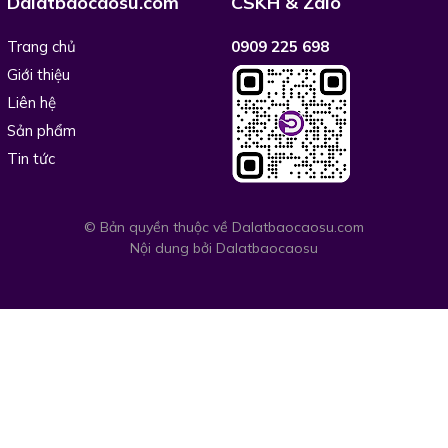
Dalatbaocaosu.com
CSKH & Zalo
Trang chủ
0909 225 698
Giới thiệu
Liên hệ
Sản phẩm
Tin tức
© Bản quyền thuộc về Dalatbaocaosu.com
Nội dung bởi
Dalatbaocaosu