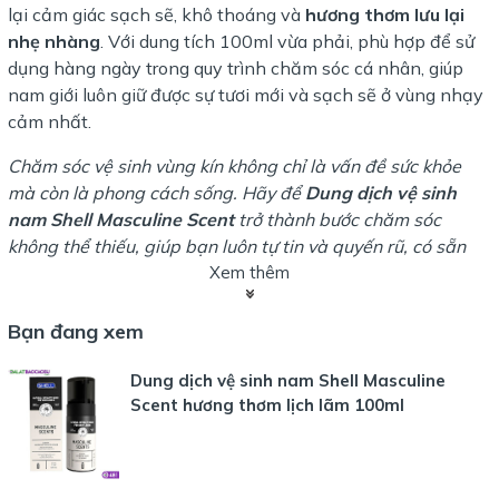
lại cảm giác sạch sẽ, khô thoáng và
hương thơm lưu lại
nhẹ nhàng
. Với dung tích 100ml vừa phải, phù hợp để sử
dụng hàng ngày trong quy trình chăm sóc cá nhân, giúp
nam giới luôn giữ được sự tươi mới và sạch sẽ ở vùng nhạy
cảm nhất.
Chăm sóc vệ sinh vùng kín không chỉ là vấn đề sức khỏe
mà còn là phong cách sống. Hãy để
Dung dịch vệ sinh
nam Shell Masculine Scent
trở thành bước chăm sóc
không thể thiếu, giúp bạn luôn tự tin và quyến rũ, có sẵn
tại
Đà Lạt Bao Cao Su
.
Xem thêm
Bạn đang xem
LỢI ÍCH VƯỢT TRỘI:
Dung dịch vệ sinh nam Shell Masculine
Làm sạch và Bảo vệ kép:
Làm sạch sâu và tạo hàng
Scent hương thơm lịch lãm 100ml
rào kháng khuẩn, ngăn ngừa viêm nhiễm.
Khử mùi hiệu quả:
Đánh bay mùi hôi khó chịu, thay thế
bằng hương thơm nam tính lưu lại lâu.
Chăm sóc da:
Vitamin B5, E và chiết xuất tự nhiên