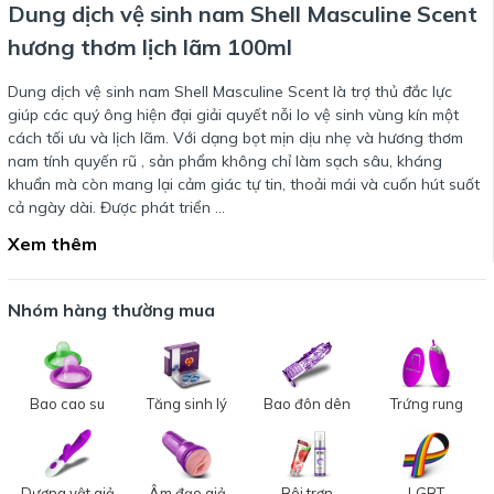
Dung dịch vệ sinh nam Shell Masculine Scent
hương thơm lịch lãm 100ml
Dung dịch vệ sinh nam Shell Masculine Scent là trợ thủ đắc lực
giúp các quý ông hiện đại giải quyết nỗi lo vệ sinh vùng kín một
cách tối ưu và lịch lãm. Với dạng bọt mịn dịu nhẹ và hương thơm
nam tính quyến rũ , sản phẩm không chỉ làm sạch sâu, kháng
khuẩn mà còn mang lại cảm giác tự tin, thoải mái và cuốn hút suốt
cả ngày dài. Được phát triển …
Xem thêm
Nhóm hàng thường mua
Bao cao su
Tăng sinh lý
Bao đôn dên
Trứng rung
Dương vật giả
Âm đạo giả
Bôi trơn
LGBT