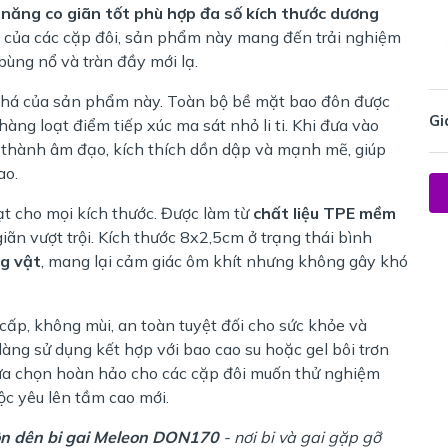
năng co giãn tốt phù hợp đa số kích thước dương
 của các cặp đôi, sản phẩm này mang đến trải nghiệm
ùng nổ và tràn đầy mới lạ.
há của sản phẩm này. Toàn bộ bề mặt bao đôn được
Gi
a hàng loạt điểm tiếp xúc ma sát nhỏ li ti. Khi đưa vào
ào thành âm đạo, kích thích dồn dập và mạnh mẽ, giúp
ao.
ạt cho mọi kích thước. Được làm từ
chất liệu TPE mềm
iãn vượt trội. Kích thước 8x2,5cm ở trạng thái bình
ng vật
, mang lại cảm giác ôm khít nhưng không gây khó
cấp, không mùi, an toàn tuyệt đối cho sức khỏe và
àng sử dụng kết hợp với bao cao su hoặc gel bôi trơn
 lựa chọn hoàn hảo cho các cặp đôi muốn thử nghiệm
ộc yêu lên tầm cao mới.
n dên bi gai Meleon DON170
- nơi bi và gai gặp gỡ