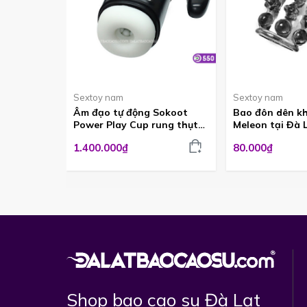
Sextoy nam
Sextoy nam
Âm đạo tự động Sokoot
Bao đôn dên kh
Power Play Cup rung thụt
Meleon tại Đà
hút cực sướng ADG550
1.400.000₫
80.000₫
Shop bao cao su Đà Lạt