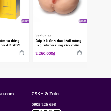
Sextoy nam
Sextoy na
dâm tự động
Búp bê tình dục khối mông
Búp bê Kh
ston ADG029
5kg Silicon rung rên chân
3,5kg có r
thật tại Đà Lạt ADG588
ADG587
2.260.000₫
1.395.000
su.com
CSKH & Zalo
0909 225 698