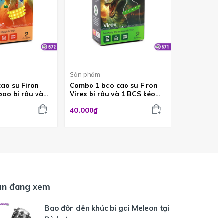
Sản phẩm
Shell
ao su Firon
Combo 1 bao cao su Firon
Combo 1 v
ao bi râu và
Virex bi râu và 1 BCS kéo
kéo dài th
dài thời gian
dài thời gian BCS571
Apato BC
40.000₫
60.000₫
ạn đang xem
Bao đôn dên khúc bi gai Meleon tại