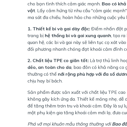
cho bạn tình thích cảm giác mạnh.
Bao có khả 
vật
. Lấy cảm hứng từ nhu cầu "cảm giác mạnh"
ma sát đa chiều, hoàn hảo cho những cuộc yêu b
1. Thiết kế bi và gai dày đặc:
Điểm nhấn đột p
trang bị
hệ thống bi và gai xung quanh
, tạo r
quan hệ, các bi và gai này sẽ liên tục cọ xát v
đối phương nhanh chóng đạt khoái cảm đỉnh c
2. Chất liệu TPE co giãn tốt:
Là trợ thủ linh ho
dẻo, an toàn cho da
, bao đôn có khả năng co g
thường có thể
nới rộng phù hợp với đa số dươ
chịu hay bí bách.
Sản phẩm được sản xuất với chất liệu TPE cao 
không gây kích ứng da. Thiết kế mỏng nhẹ, dễ d
để tăng thêm trơn tru và khoái cảm. Đây là sự
một phụ kiện gia tăng khoái cảm mới lạ, đưa cu
Phá vỡ mọi khuôn mẫu thông thường với
Bao đô