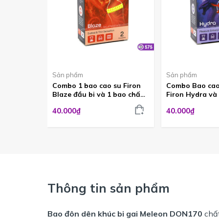
Sản phẩm
Sản phẩm
Combo 1 bao cao su Firon
Combo Bao cao 
Blaze đầu bi và 1 bao chấm
Firon Hydra và 
tăng thời gian quan hệ
gian tại Đà Lạ
40.000₫
40.000₫
BCS575
Thông tin sản phẩm
Bao đôn dên khúc bi gai Meleon DON170
chất