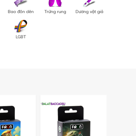
Bao đôn dên
Trứng rung
Dương vật giả
LGBT