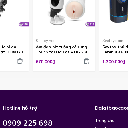
Sextoy nam
Sextoy nam
úc bi gai
Âm đạo hít tường có rung
Sextoy thủ 
 Lạt DON170
Touch tại Đà Lạt ADG514
Leten X9 Pi
670.000₫
1.300.000₫
Hotline hỗ trợ
Dalatbaocao
Trang chủ
0909 225 698