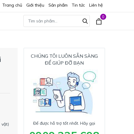
Trang chủ
Giới thiệu
Sản phẩm
Tin tức
Liên hệ
0
CHÚNG TÔI LUÔN SẴN SÀNG
i
ĐỂ GIÚP ĐỠ BẠN
Để được hỗ trợ tốt nhất. Hãy gọi
 vật)