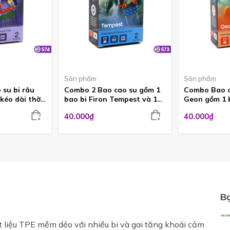
Sản phẩm
Sản phẩm
su bi râu
Combo 2 Bao cao su gồm 1
Combo Bao c
kéo dài thời
bao bi Firon Tempest và 1
Geon gồm 1 b
t BCS574
bao kéo dài thời gian
một bao kéo 
40.000₫
40.000₫
BCS573
BCS572
B
 liệu TPE mềm dẻo với nhiều bi và gai tăng khoái cảm