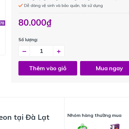
Dễ dàng vệ sinh và bảo quản, tái sử dụng
80.000₫
Số lượng:
–
+
Thêm vào giỏ
Mua ngay
Nhóm hàng thường mua
eon tại Đà Lạt