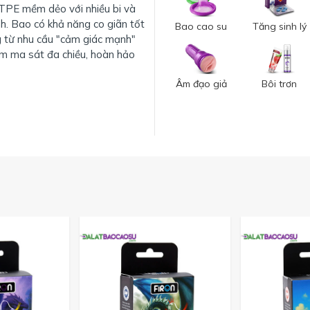
TPE mềm dẻo với nhiều bi và
h. Bao có khả năng co giãn tốt
Bao cao su
Tăng sinh lý
g từ nhu cầu "cảm giác mạnh"
ệm ma sát đa chiều, hoàn hảo
Âm đạo giả
Bôi trơn