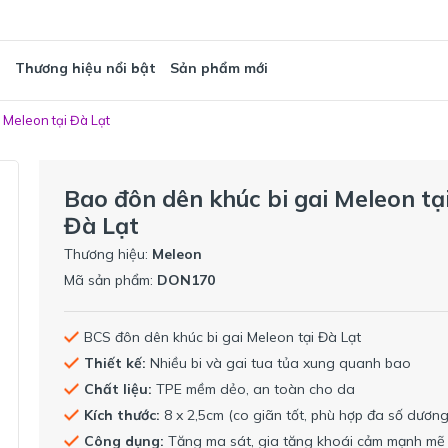
T
Thương hiệu nổi bật
Sản phẩm mới
 Meleon tại Đà Lạt
Bao đôn dên khúc bi gai Meleon tạ
Đà Lạt
Thương hiệu:
Meleon
Mã sản phẩm:
DON170
BCS đôn dên khúc bi gai Meleon tại Đà Lạt
Thiết kế:
Nhiều bi và gai tua tủa xung quanh bao
Chất liệu:
TPE mềm dẻo, an toàn cho da
Kích thước:
8 x 2,5cm (co giãn tốt, phù hợp đa số dương
Công dụng:
Tăng ma sát, gia tăng khoái cảm mạnh mẽ